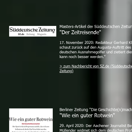
Masters-Artikel der Süddeutschen Zeitu
"Der Zeitreisende"
17. November 2020: Redakteur Gerhard Kl
schaut zurück auf den Augusta-Auftritt des
deutschen Ausnahmegolfer und zietiert die
kann noch besser werden."
> zum Nachbericht von SZ.de (Süddeutsch
Zeitung)
Berliner Zeitung "Die Geschichte(n)mac
"Wie ein guter Rotwein"
29. April 2020: Der Aachener Journalist B
Müllender widmet sich dem deutschen Profi