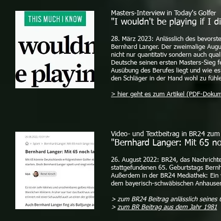
Masters-Interview in Today's Golfer
"I wouldn't be playing if I d
28. März 2023: Anlässlich des bevorst
Bernhard Langer. Der zweimalige Augus
nicht nur quantitativ sondern auch qua
Deutsche seinen ersten Masters-Sieg f
Ausübung des Berufes liegt und wie es 
den Schläger in der Hand wohl zu fühl
> hier geht es zum Artikel (PDF-Dokum
Video- und Textbeitrag in BR24 zu
"Bernhard Langer: Mit 65 no
26. August 2022: BR24, das Nachricht
stattgefundenen 65. Geburtstags Bern
Außerdem in der BR24 Mediathek: Ein 
dem bayerisch-schwäbischen Anhausen 
> zum BR24 Beitrag anlässlich seines
>
zum BR Beitrag aus dem Jahr 1981