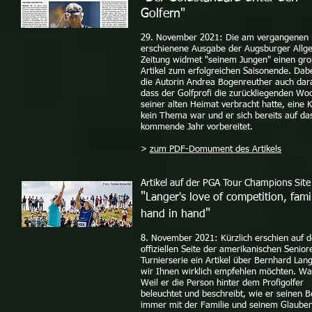
Golfern"
29. November 2021: Die am vergangenen 
erschienene Ausgabe der Augsburger Allg
Zeitung widmet "seinem Jungen" einen gr
Artikel zum erfolgreichen Saisonende. Dab
die Autorin Andrea Bogenreuther auch dara
dass der Golfprofi die zurückliegenden Wo
seiner alten Heimat verbracht hatte, eine 
kein Thema war und er sich bereits auf da
kommende Jahr vorbereitet.
>
zum PDF-Domument des Artikels
Artikel auf der PGA Tour Champions Site
"
Langer's love of competition, fami
"
hand in hand
8. November 2021: Kürzlich erschien auf d
offiziellen Seite der amerikanischen Senior
Turnierserie ein Artikel über Bernhard Lang
wir Ihnen wirklich empfehlen möchten. W
Weil er die Person hinter dem Profigolfer
beleuchtet und beschreibt, wie er seinen B
immer mit der Familie und seinem Glaube