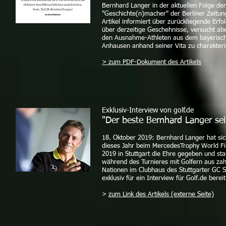
Bernhard Langer in der aktuellen Folge der
"Geschichte(n)macher" der Berliner Zeitun
Artikel informiert über zurückliegende Erfo
über derzeitige Geschehnisse, versucht ab
den Ausnahme-Athleten aus dem bayerisc
Anhausen anhand seiner Vita zu charakteri
> zum PDF-Dokument des Artikels
Exklusiv-Interview von golf.de
"Der beste Bernhard Langer sei
18. Oktober 2019: Bernhard Langer hat si
dieses Jahr beim MercedesTrophy World Fi
2019 in Stuttgart die Ehre gegeben und st
während des Turnieres mit Golfern aus zah
Nationen im Clubhaus des Stuttgarter GC S
exklusiv für ein Interview für Golf.de bereit
>
zum Link des Artikels (externe Seite)