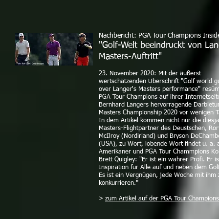
Nachbericht: PGA Tour Champions Insid
"Golf-Welt beeindruckt von Lan
Masters-Auftritt"
23. November 2020: Mit der äußerst
wertschätzenden Überschrift "Golf world g
over Langer's Masters performance" resümi
PGA Tour Champions auf ihrer Internetseit
Bernhard Langers hervorragende Darbietu
Masters Championship 2020 vor wenigen T
In dem Artikel kommen nicht nur die diesj
Masters-Flightpartner des Deustschen, Ror
McIlroy (Nordirland) und Bryson DeCham
(USA), zu Wort, lobende Wort findet u. a. 
Amerikaner und PGA Tour Chammpions Ko
Brett Quigley: "Er ist ein wahrer Profi. Er is
Inspiration für Alle auf und neben dem Golf
Es ist ein Vergnügen, jede Woche mit ihm 
konkurrieren."
>
zum Artikel auf der PGA Tour Champions