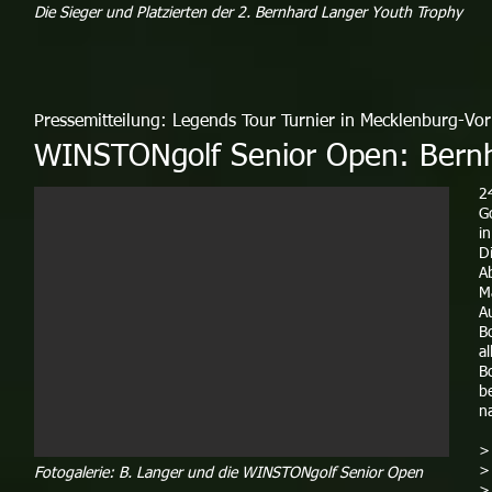
Die Sieger und Platzierten der 2. Bernhard Langer Youth Trophy
Pressemitteilung: Legends Tour Turnier in Mecklenburg-V
WINSTONgolf Senior Open: Bernh
2
G
i
D
A
M
A
B
al
B
b
n
> 
Fotogalerie: B. Langer und die WINSTONgolf Senior Open