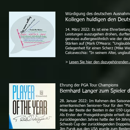
Würdigung des deutschen Ausnahmesp
Kollegen huldigen den Deut
14. März 2022: Es ist eine Ehrerbietun
Leistungen auszugehen drohen, durften
genauso außergewöhnlich wie der deut
Stärken auf (Mark O'Meara: "Unglaublich
Gelegenheit für einen Scherz (Mike We
Calcavecchia: "In seinem Alter, unglaub
>
Lesen Sie hier den dazugehörenden Ar
Ehrung der PGA Tour Champions
Bernhard Langer zum Spieler 
28. Januar 2022: Im Rahmen des Saisonau
amerikanischen Senioren-Tour für den "Pl
Male der Beste der Besten in der Ü50-Liga
Als Erster der Preisgeldrangliste erhiel
zurückliegenden Jahres hatte der 64-Jähri
Schwab Cup der zurückliegenden Doppelsai
Jim Furyk aus den USA wurde zum Besten 