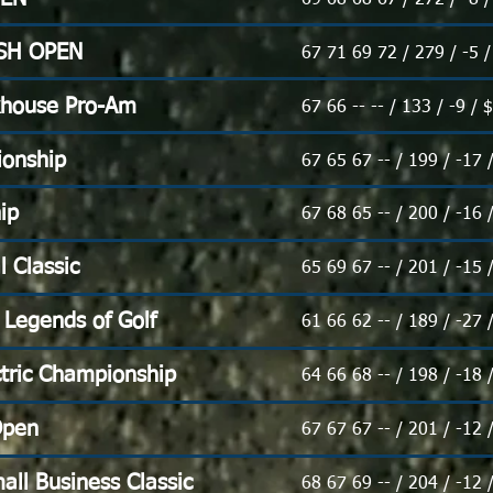
SH OPEN
67 71 69 72 / 279 / -5 
khouse Pro-Am
67 66 -- -- / 133 / -9 /
ionship
67 65 67 -- / 199 / -17 
ip
67 68 65 -- / 200 / -16 
l Classic
65 69 67 -- / 201 / -15 
 Legends of Golf
61 66 62 -- / 189 / -27 
ctric Championship
64 66 68 -- / 198 / -18 
Open
67 67 67 -- / 201 / -12 
all Business Classic
68 67 69 -- / 204 / -12 