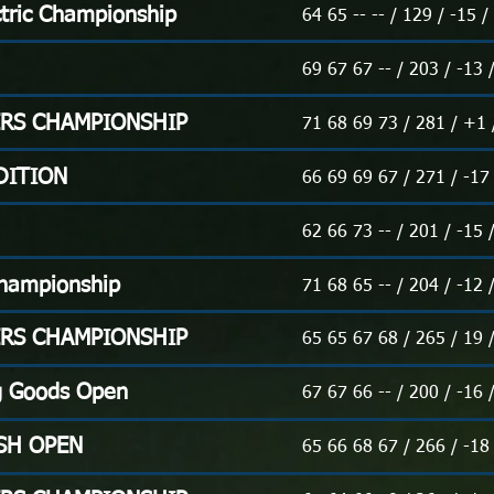
ctric Championship
64 65 -- -- / 129 / -15 
69 67 67 -- / 203 / -13 
ERS CHAMPIONSHIP
71 68 69 73 / 281 / +1 
DITION
66 69 69 67 / 271 / -17
62 66 73 -- / 201 / -15 
hampionship
71 68 65 -- / 204 / -12 
ERS CHAMPIONSHIP
65 65 67 68 / 265 / 19 
ng Goods Open
67 67 66 -- / 200 / -16 
SH OPEN
65 66 68 67 / 266 / -18