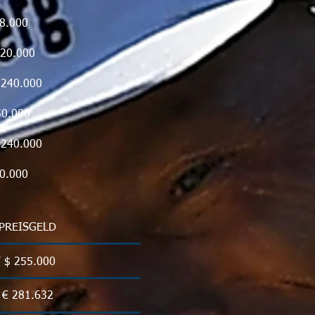
8.000
.000
0.000
.000
0.000
0.000
/ PREISGELD
/ $ 255.000
/ € 281.632