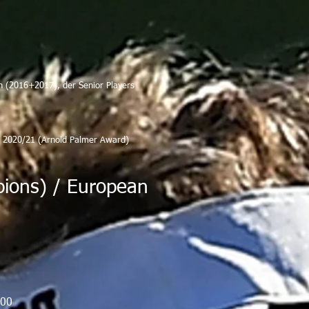
n (2016+2017), der Senior Players
d 2020/21 (Arnold Palmer Award)
pions) / European
00