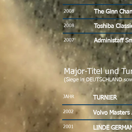
The Ginn Cha
2008
Toshiba Classi
2008
Administaff Sm
2007
Major-Titel und Tu
(Siege in DEUTSCHLAND sow
JAHR
TURNIER
2002
Volvo Masters 
2001
LINDE GERMA