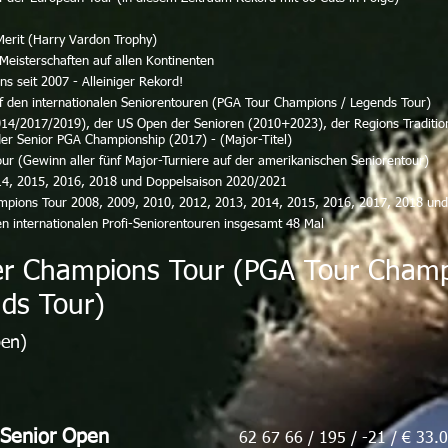
Merit (Harry Vardon Trophy)
 Meisterschaften auf allen Kontinenten
s seit 2007 - Alleiniger Rekord!
uf den internationalen Seniorentouren (PGA Tour Champions / Legends Tour)
014/2017/2019), der US Open der Senioren (2010+2023), der Regions Traditio
r Senior PGA Championship (2017) - (Major-Titel)
r (Gewinn aller fünf Major-Turniere auf der amerikanischen Seniorentour)
4, 2015, 2016, 2018 und Doppelsaison 2020/2021
ampions Tour 2008, 2009, 2010, 2012, 2013, 2014, 2015, 2016, 2017, 2018 un
den internationalen Profi-Seniorentouren insgesamt 48 Mal
der Champions Tour (PGA Tour Cham
nds Tour)
en)
Senior Open
62 67 66 / 195 / -21 / € 33.0