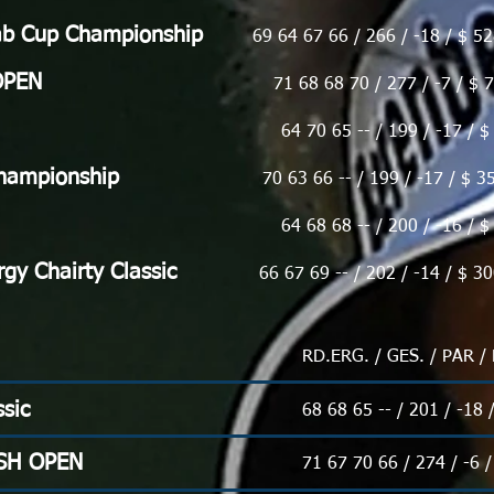
ab Cup Championship
69 64 67 66 / 266 / -18 / $ 52
PEN
71 68 68 70 / 277 / -7 / $ 720
64 70 65 -- / 199 / -17 / $ 24
hampionship
70 63 66 -- / 199 / -17 / $ 350
64 68 68 -- / 200 / -16 / $ 24
gy Chairty Classic
66 67 69 -- / 202 / -14 / $ 30
RD.ERG. / GES. / PAR 
sic
68 68 65 -- / 201 / -18 
SH OPEN
71 67 70 66 / 274 / -6 