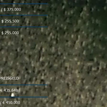
1 / $ 375.000
/ $ 255.500
/ $ 255.000
 PREISGELD
/ € 435.648
 / € 450.000