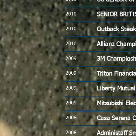
SENIOR BRITI
2010
Outback Stea
2010
Allianz Champ
2010
3M Champiosh
2009
Triton Financia
2009
Liberty Mutual
2009
Mitsubishi Ele
2009
Casa Serena 
2008
Administaff Sm
2008