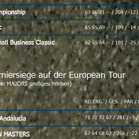
mpionship
67 66 71 -- / 204 / -12
c
65 65 69 -- / 199 / -14 
all Business Classic
62 65 64 -- / 191 / -25 
rniersiege auf der European Tour
ie MAJORS großgeschrieben)
RD.ERG. / GES. / PAR /
71 71 72 67 / 281 / -3 
Andalucia
67 64 68 67 / 266 / -22
N MASTERS