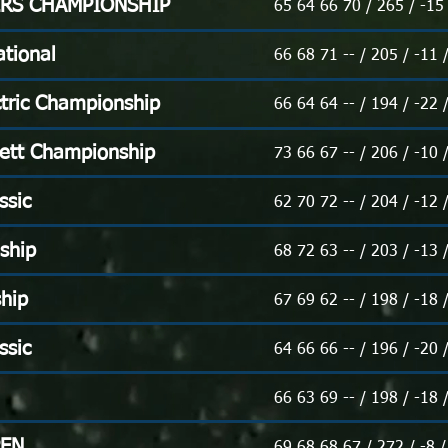
ERS CHAMPIONSHIP
65 64 66 70 / 265 / -15
ational
66 68 71 -- / 205 / -11 
ctric Championship
66 64 64 -- / 194 / -22 
ett Championship
73 66 67 -- / 206 / -10 
ssic
62 70 72 -- / 204 / -12 
ship
68 72 63 -- / 203 / -13 
hip
67 69 62 -- / 198 / -18 
ssic
64 66 66 -- / 196 / -20 
66 63 69 -- / 198 / -18 
PEN
69 68 68 67 / 272 / -8 