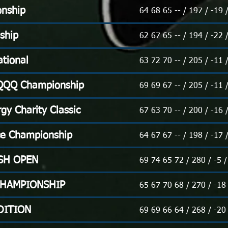
onship
64 68 65 -- / 197 / -19 
ship
62 67 65 -- / 194 / -22 
ational
63 72 70 -- / 205 / -11 
QQQ Championship
69 69 67 -- / 205 / -11 
gy Charity Classic
67 63 70 -- / 200 / -16 
ce Championship
64 67 67 -- / 198 / -17 
SH OPEN
69 74 65 72 / 280 / -5 
CHAMPIONSHIP
65 67 70 68 / 270 / -18
DITION
69 69 66 64 / 268 / -20