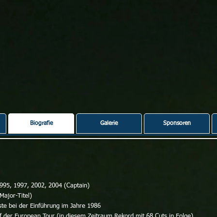
Biografie
Galerie
Sponsoren
995, 1997, 2002, 2004 (Captain)
ajor-Titel)
iste bei der Einführung im Jahre 1986
f der European Tour (in diesem Zeitraum Rekord mit 68 Cuts in Folge)