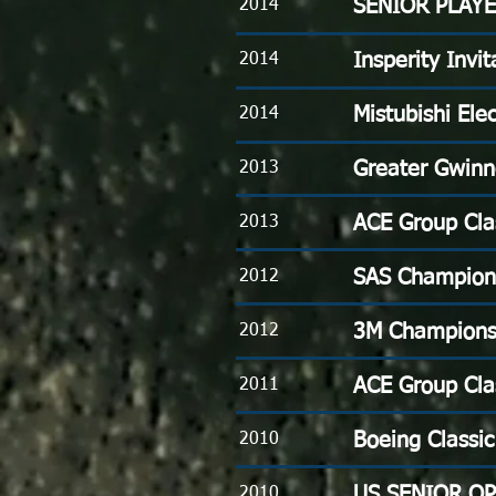
SENIOR PLAY
2014
Insperity Invit
2014
Mistubishi Ele
2014
Greater Gwinn
2013
ACE Group Cla
2013
SAS Champion
2012
3M Champions
2012
ACE Group Cla
2011
Boeing Classic
2010
US SENIOR O
2010