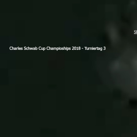
S
Charles Schwab Cup Champioships 2018 - Turniertag 3