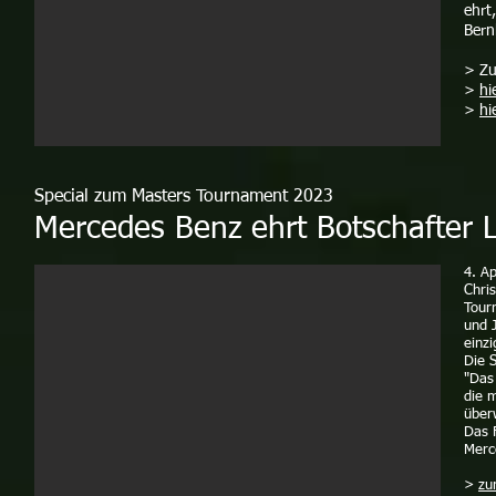
ehrt
Bern
> Zu
>
hi
>
hi
Special zum Masters Tournament 2023
Mercedes Benz ehrt Botschafter 
4. A
Chri
Tour
und 
einz
Die S
"Das
die m
über
Das 
Merc
>
zu