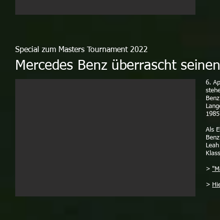
Special zum Masters Tournament 2022
Mercedes Benz überrascht seinen 
6. A
steh
Benz
Lang
1985
Als 
Benz
Leah
Klass
>
"M
>
Hi