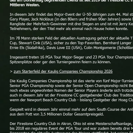
des am Donnerstag beginnenden Events ist seit 2019 der Firestone CC in
Mittleren Westen.
In diesem Jahr findet das Major-Event der Ü-50-Jährigen zum 44. Mal sta
Gary Player, Jack Nicklaus (in den 80ern und frühen 90er-Jahren) sowie
Rangliste der Mehrfach-Gewinner mit drei Siegen an und ist mit Jerry Kel
Teilnehmern, der den Titel mehr als einmal nach Hause holen konnte.
Im 78 Mann starken Feld der aktuellen Austragung gehört der aktuelle
Cup, Stewart Cink (USA), sicher zu den Top-Favoriten. Bernhard Langer 
Ernie Els (Südafrika), Davis Love III (USA), Colin Montgomerie (Schottla
Insgesamt treten 16 PGA Tour Major-Sieger und 23 PGA Tour Champion
Spitzenplätze oder gar den Turniergewinn feiern zu können.
>
zum Starterfeld der Kaulig Companies Championship 2026
Die Ka
ulig Companies Championship ist das vierte von fünf Major-Turni
Senior PGA Championship sowie der Senior Open Championship nicht Bes
noch etwas ungewohnten Namen der Senior Players änderte sich trotzdem
auch in diesem Jahr ist der Firestone CC gastgebender Club des Traditio
wenn der Newport Beach Country Club - bislang Gastgeber der Hoag Cla
Gespielt wird in diesem Jahr einmal mehr auf dem South Course der Anlag
aus dem Pott von 3,5 Millionen Dollar Gesamtpreisgeld.
Der Firestone Country Club in Akron, Ohio ist eine Meisterschaftsanlage
bis 2018 ein reguläres Event der PGA Tour und war zudem bereits drei