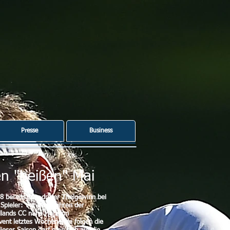
Presse
Business
en "heißen" Mai
 bereits sein dritter Titelgewinn bei
Spieler: Vor zwei Jahren der
odlands CC nahe Houston
Event letztes Wochenende folgen die