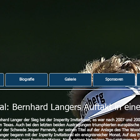
Biografie
Galerie
Sponsoren
onal: Bernhard Langers Auftakt in ein
hard Langer der Sieg bei der Insperity Invitational, es war nach 2007 und 2008
 Texas. Auch bei den letzten beiden Austragungen triumphierten europäische 
r der Schwede Jesper Parnevik, der seinen Titel auf der Anlage des The Wo
anger begann mit der Inperity Invitational ein ereignisreicher Monat. Auf das 