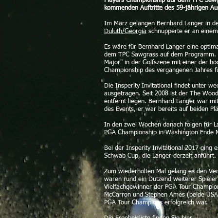
Players Championship auf dem TPC Sawgr
kommenden Auftritte des 59-jährigen Au
Im März gelangen Bernhard Langer in de
Duluth/Georgia
schnupperte er an einem 
Es wäre für Bernhard Langer eine optim
dem TPC Sawgrass auf dem Programm. Die
Major" in der Golfszene mit einer der h
Championship des vergangenen Jahres für
Die Insperity Invitational findet unter
ausgetragen. Seit 2008 ist der The Woo
entfernt liegen. Bernhard Langer war mi
des Events, er war bereits auf beiden Plä
In den zwei Wochen danach folgen für L
PGA Championship in Washington Ende Mai
Bei der Insperity Invitational 2017 ging
Schwab Cup, die Langer derzeit anführt.
Zum wiederholten Mal gelang es den Vera
waren rund ein Dutzend weiterer Spieler
Vielfachgewinner der PGA Tour Champions
McCarron und Stephen Ames (beide USA) 
PGA Tour Champions erfolgreich war.