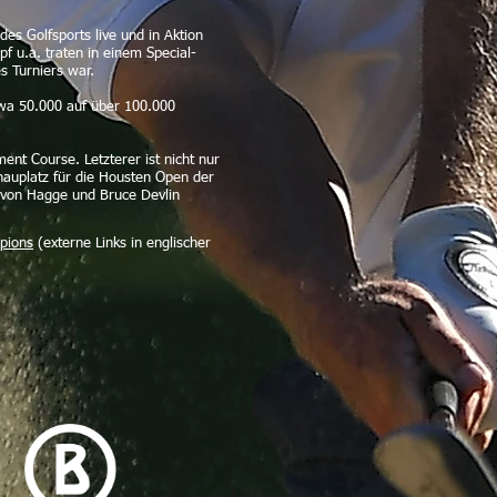
s Golfsports live und in Aktion
f u.a. traten in einem Special-
s Turniers war.
twa 50.000 auf über 100.000
nt Course. Letzterer ist nicht nur
chauplatz für die Housten Open der
 von Hagge und Bruce Devlin
pions
(
externe Links in englischer