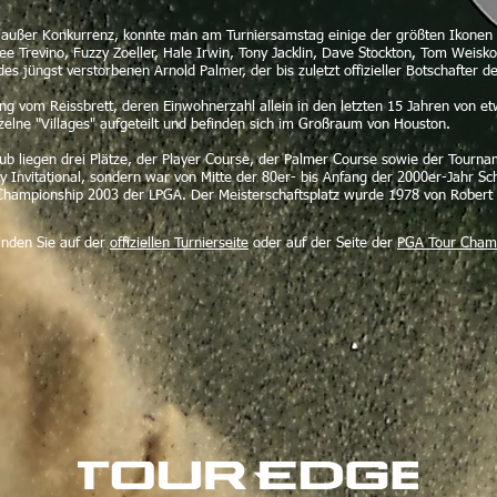
außer Konkurrenz, konnte man am Turniersamstag einige der größten Ikonen de
ee Trevino, Fuzzy Zoeller, Hale Irwin, Tony Jacklin, Dave Stockton, Tom Weiskop
s jüngst verstorbenen Arnold Palmer, der bis zuletzt offizieller Botschafter de
ng vom Reissbrett, deren Einwohnerzahl allein in den letzten 15 Jahren von e
inzelne "Villages" aufgeteilt und befinden sich im Großraum von Houston.
b liegen drei Plätze, der Player Course, der Palmer Course sowie der Tourname
ity Invitational, sondern war von Mitte der 80er- bis Anfang der 2000er-Jahr S
Championship 2003 der LPGA. Der Meisterschaftsplatz wurde 1978 von Robert
finden Sie auf der
offiziellen Turnierseite
oder auf der Seite der
PGA Tour Cham