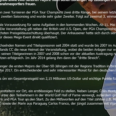
ass sowie zwei Senioren-Majors. Nach seinen bisherigen Top-Leistungen in di
snahmesportlers freuen.
n zwei Turnieren der PGA Tour Champions zwei dritte Ränge, bei seinem letzt
zweiten Saisonsieg und wurde sehr guter Zweiter. Folgt auf zweimal 3, einmal
ale Voraussetzung für seine Aufgaben in den kommenden Wochen. Ab 11. Mai 
 Veranstaltung gilt neben der British und U.S. Open, der PGA Championship 
öchsten Preisgeldausschüttung überhaupt. Der Anhausener hatte sich durch sein
 dieses Mega-Event direkt qualifiziert.
 wechselnden Namen und Titelsponsoren seit 2004 statt und wurde bis 2007 im A
dlands CC die neue Heimat der Veranstaltung, wobei die beiden Anlagen nur 
t seinen Titelgewinnen in 2007 und 2008 schon vor der aktuellen Austragung n
tzen erfolgreich. Im Jahr 2014 gelang ihm dann der "dritte Streich".
anger die ersten Majors der Über-50-Jährigen mit der Regions Tradition in B
 2017. Ein entscheidender und sehr interessanter Monat für den deutschen Pr
 es um ein Gesamtpreisgeld von 2,15 Millionen US-Dollar und wichtige Punkte 
nstaltern vor Ort, ein erstklassiges Feld zu stellen. Neben Langer, Colin Mo
 unter den Teilnehmern in der World Golf Hall of Fame verewigt, außerdem gi
 und PGA Tour an den Start. Zu den Mitfavoriten auf den Titel zählten z.B. M
sowie der Mann aus Paraguay, Carlos Franco, der jüngst zusammen mit Vija