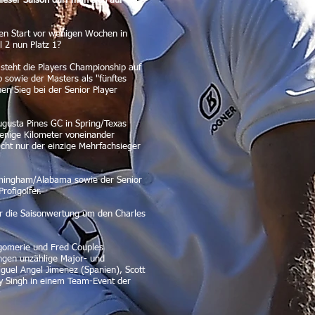
eser Saison darf man sich auf die
en Start vor wenigen Wochen in
 2 nun Platz 1?
steht die Players Championship auf
sowie der Masters als "fünftes
en Sieg bei der Senior Player
ugusta Pines GC in Spring/Texas
wenige Kilometer voneinander
icht nur der einzige Mehrfachsieger
irmingham/Alabama sowie der Senior
ofigolfer.
für die Saisonwertung um den Charles
ntgomerie und Fred Couples
ngen unzählige Major- und
iguel Angel Jimenez (Spanien), Scott
y Singh in einem Team-Event der