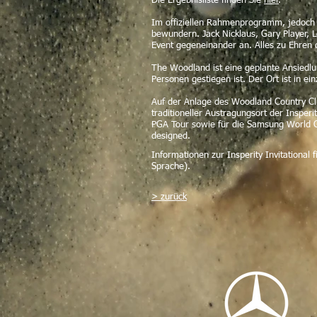
Die Ergebnisliste finden Sie
hier
.
Im offiziellen Rahmenprogramm, jedoch 
bewundern. Jack Nicklaus, Gary Player, L
Event gegeneinander an. Alles zu Ehren de
The Woodland ist eine geplante Ansiedlu
Personen gestiegen ist. Der Ort ist in e
Auf der Anlage des Woodland Country Clu
traditioneller Austragungsort der Insper
PGA Tour sowie für die Samsung World 
designed.
Informationen zur Insperity Invitational 
Sprache).
> zurück